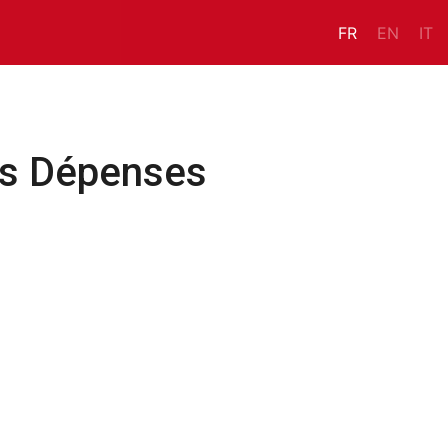
FR
EN
IT
es Dépenses