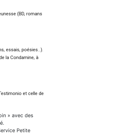
s jeunesse (BD, romans
ns, essais, poésies…).
 de la Condamine, à
Testimonio et celle de
coin » avec des
é.
ervice Petite