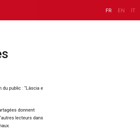
FR
EN
IT
es
du public : "Làscia e
partagées donnent
’autres lecteurs dans
naux.