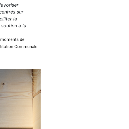
favoriser
centrés sur
iliter la
 soutien à la
es moments de
Institution Communale.