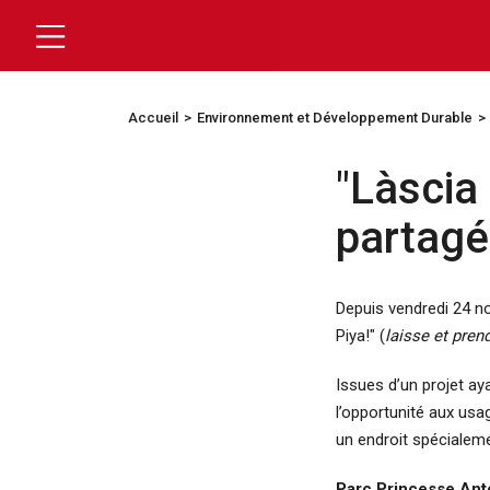
Accueil
Environnement et Développement Durable
"Làscia 
partag
Depuis vendredi 24 no
Piya!" (
laisse et prend
Issues d’un projet ay
l’opportunité aux usa
un endroit spécialem
Parc Princesse Anto