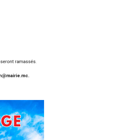
s seront ramassés.
n@mairie.mc
.