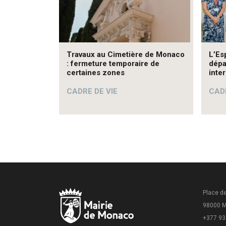
Travaux au Cimetière de Monaco
L’Es
: fermeture temporaire de
dépa
certaines zones
inte
CADRE DE VIE
CADR
Place de
98000 
+377 93