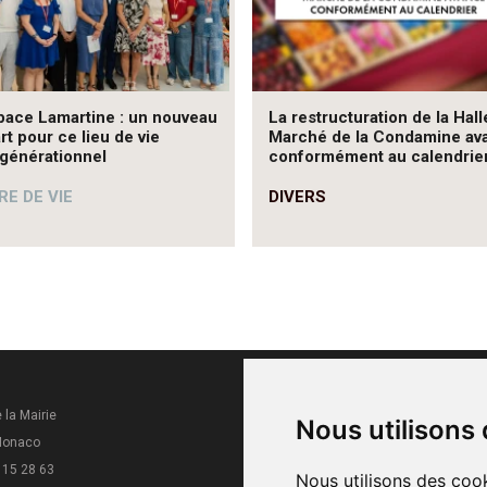
pace Lamartine : un nouveau
La restructuration de la Hall
rt pour ce lieu de vie
Marché de la Condamine av
rgénérationnel
conformément au calendrie
E DE VIE
DIVERS
 la Mairie
Horaires
Nous utilisons
Monaco
Du lundi au vendredi
 15 28 63
8h30 - 16h
Nous utilisons des cook