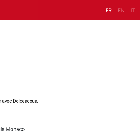
FR
EN
IT
e avec Dolceacqua.
puis Monaco