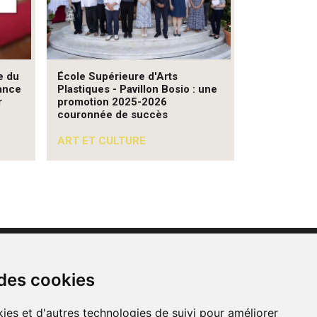
e du
École Supérieure d'Arts
ance
Plastiques - Pavillon Bosio : une
r
promotion 2025-2026
couronnée de succès
ART ET CULTURE
Contacts
 des cookies
Mentions légales
CGU
ies et d'autres technologies de suivi pour améliorer