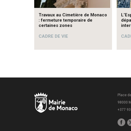
Travaux au Cimetière de Monaco
L’Es
: fermeture temporaire de
dépa
certaines zones
inte
CADRE DE VIE
CADR
Place de
98000 
+377 93