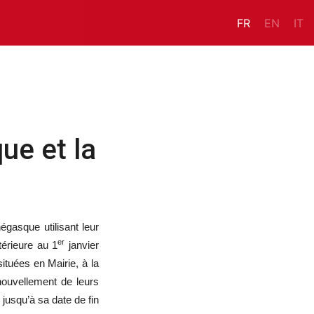
FR
EN
IT
ue et la
gasque utilisant leur
er
ntérieure au 1
janvier
ituées en Mairie, à la
nouvellement de leurs
e jusqu’à sa date de fin