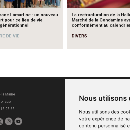
pace Lamartine : un nouveau
La restructuration de la Hall
rt pour ce lieu de vie
Marché de la Condamine av
rgénérationnel
conformément au calendrie
E DE VIE
DIVERS
 la Mairie
Horaires
Nous utilisons
Monaco
Du lundi au vendredi
 15 28 63
8h30 - 16h
Nous utilisons des cook
votre expérience de na
contenu personnalisé et